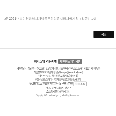
2021년도인천광역시지방공무원임용시험시행계획（최종）.pdf
목록
회사소개
이용약관
개인정보처리방침
서울특별시 강남구 논현로75길 8, 2층(역삼동, 비드 빌딩) ㈜넥스트스터디 대표이사 양승윤
개인정보보호책임자 정운규 (keeper@nextstudy.net)
넥스트스터디 원격평생교육시설(제434호)
(주)넥스트스터디 사업자등록번호 : 561-81-03379
통신판매업신고번호 : 제2025-서울구로-1079호
신고기관명 : 서울시 강남구
호스팅제공자 : (주)케이티
Copyright © nextstudy.co.,Ltd. All rights reserved.