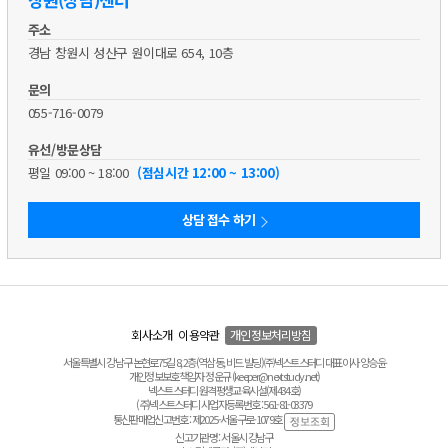
주소
경남 창원시 성산구 원이대로 654, 10층
문의
055-716-0079
유선/방문상담
평일 09:00 ~ 18:00
(점심시간 12:00 ~ 13:00)
상담 접수 하기
회사소개
이용약관
개인정보처리방침
서울특별시 강남구 논현로75길 8, 2층(역삼동, 비드 빌딩) ㈜넥스트스터디 대표이사 양승윤
개인정보보호책임자 정운규 (keeper@nextstudy.net)
넥스트스터디 원격평생교육시설(제434호)
(주)넥스트스터디 사업자등록번호 : 561-81-03379
통신판매업신고번호 : 제2025-서울구로-1079호
신고기관명 : 서울시 강남구