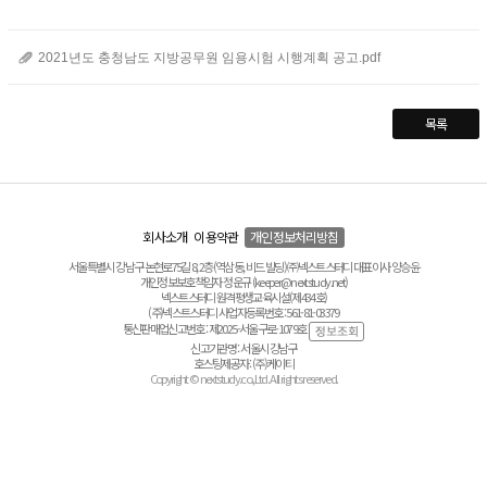
2021년도 충청남도 지방공무원 임용시험 시행계획 공고.pdf
목록
회사소개
이용약관
개인정보처리방침
서울특별시 강남구 논현로75길 8, 2층(역삼동, 비드 빌딩) ㈜넥스트스터디 대표이사 양승윤
개인정보보호책임자 정운규 (keeper@nextstudy.net)
넥스트스터디 원격평생교육시설(제434호)
(주)넥스트스터디 사업자등록번호 : 561-81-03379
통신판매업신고번호 : 제2025-서울구로-1079호
신고기관명 : 서울시 강남구
호스팅제공자 : (주)케이티
Copyright © nextstudy.co.,Ltd. All rights reserved.