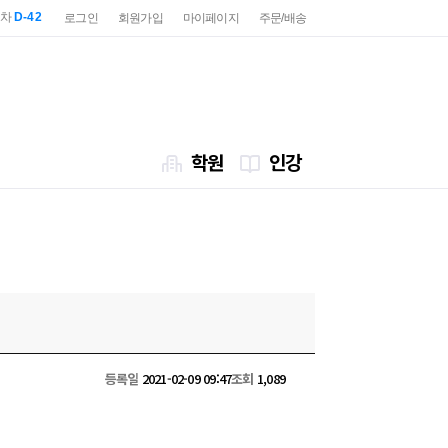
2차
D-42
로그인
회원가입
마이페이지
주문/배송
7급
D-84
2차
D-42
7급
D-84
학원
인강
등록일
2021-02-09 09:47
조회
1,089