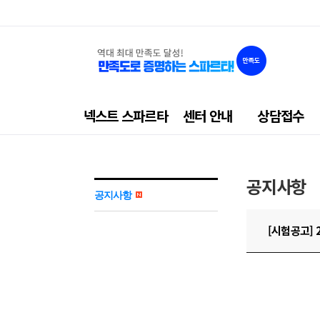
넥
넥스트 스파르타
센터 안내
상담접수
스
트
스
공지사항
파
공지사항
르
타
[시험공고]
GNB
메
뉴