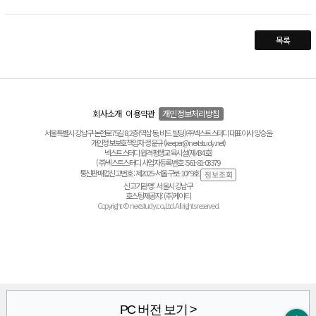
목록
회사소개
이용약관
개인정보처리방침
서울특별시 강남구 논현로75길 8, 2층(역삼동, 비드 빌딩) ㈜넥스트스터디 대표이사 양승윤
개인정보보호책임자 정운규 (keeper@nextstudy.net)
넥스트스터디 원격평생교육시설(제434호)
(주)넥스트스터디 사업자등록번호 : 561-81-03379
통신판매업신고번호 : 제2025-서울구로-1079호
신고기관명 : 서울시 강남구
호스팅제공자 : (주)케이티
Copyright © nextstudy.co.,Ltd. All rights reserved.
PC 버전 보기 >