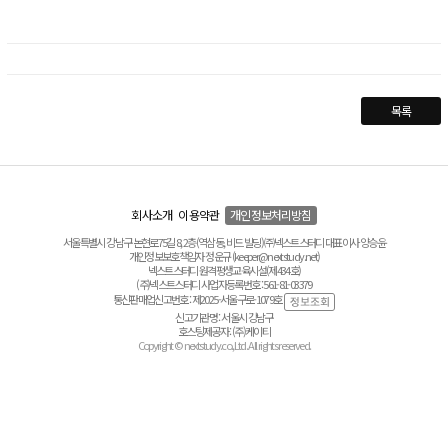
목록
회사소개
이용약관
개인정보처리방침
서울특별시 강남구 논현로75길 8, 2층(역삼동, 비드 빌딩) ㈜넥스트스터디 대표이사 양승윤
개인정보보호책임자 정운규 (keeper@nextstudy.net)
넥스트스터디 원격평생교육시설(제434호)
(주)넥스트스터디 사업자등록번호 : 561-81-03379
통신판매업신고번호 : 제2025-서울구로-1079호
신고기관명 : 서울시 강남구
호스팅제공자 : (주)케이티
Copyright © nextstudy.co.,Ltd. All rights reserved.