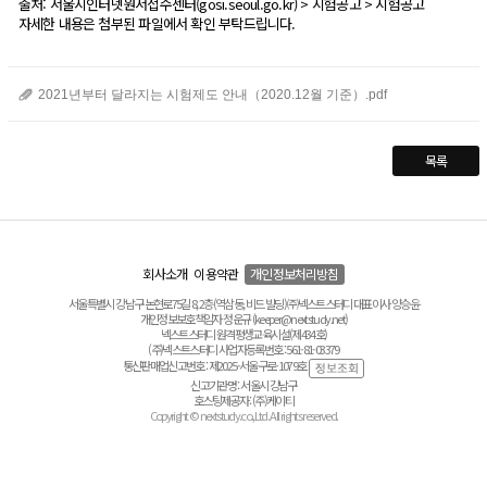
출처: 서울시인터넷원서접수센터(gosi.seoul.go.kr) > 시험공고 > 시험공고
자세한 내용은 첨부된 파일에서 확인 부탁드립니다.
2021년부터 달라지는 시험제도 안내（2020.12월 기준）.pdf
목록
회사소개
이용약관
개인정보처리방침
서울특별시 강남구 논현로75길 8, 2층(역삼동, 비드 빌딩) ㈜넥스트스터디 대표이사 양승윤
개인정보보호책임자 정운규 (keeper@nextstudy.net)
넥스트스터디 원격평생교육시설(제434호)
(주)넥스트스터디 사업자등록번호 : 561-81-03379
통신판매업신고번호 : 제2025-서울구로-1079호
신고기관명 : 서울시 강남구
호스팅제공자 : (주)케이티
Copyright © nextstudy.co.,Ltd. All rights reserved.