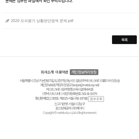
문제는 첨부된 파일에서 확인 부탁드립니다.
2020 모의평가 상황판단영역 문제.pdf
목록
회사소개
이용약관
개인정보처리방침
서울특별시 강남구 논현로75길 8, 2층(역삼동, 비드 빌딩) ㈜넥스트스터디 대표이사 양승윤
개인정보보호책임자 정운규 (keeper@nextstudy.net)
넥스트스터디 원격평생교육시설(제434호)
(주)넥스트스터디 사업자등록번호 : 561-81-03379
통신판매업신고번호 : 제2025-서울구로-1079호
신고기관명 : 서울시 강남구
호스팅제공자 : (주)케이티
Copyright © nextstudy.co.,Ltd. All rights reserved.