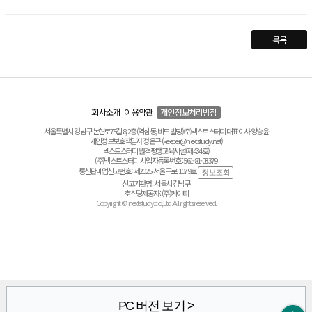
목록
회사소개
이용약관
개인정보처리방침
서울특별시 강남구 논현로75길 8, 2층(역삼동, 비드 빌딩) ㈜넥스트스터디 대표이사 양승윤
개인정보보호책임자 정운규 (keeper@nextstudy.net)
넥스트스터디 원격평생교육시설(제434호)
(주)넥스트스터디 사업자등록번호 : 561-81-03379
통신판매업신고번호 : 제2025-서울구로-1079호
신고기관명 : 서울시 강남구
호스팅제공자 : (주)케이티
Copyright © nextstudy.co.,Ltd. All rights reserved.
PC 버전 보기 >