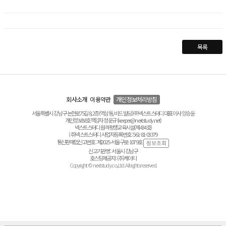
목록
회사소개
이용약관
개인정보처리방침
서울특별시 강남구 논현로75길 8, 2층(역삼동, 비드 빌딩) ㈜넥스트스터디 대표이사 양승윤
개인정보보호책임자 정운규 (keeper@nextstudy.net)
넥스트스터디 원격평생교육시설(제434호)
(주)넥스트스터디 사업자등록번호 : 561-81-03379
통신판매업신고번호 : 제2025-서울구로-1079호
신고기관명 : 서울시 강남구
호스팅제공자 : (주)케이티
Copyright © nextstudy.co.,Ltd. All rights reserved.