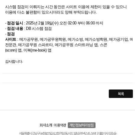
시스템 점검이 이뤄지는 시간 동안은
사이트 이용에 제한이 있을 수 있으니
이용에 다소 불편함이 있으시더라도 양해 부탁드립니다
.
-
점검 일시
:
2025
년 2
월 19
일
(수
)
오전
02:00
부터
06:00
까지
-
점검 내용
: DB
시스템 점검
-
점검
사이트
:
메가공무원
,
메가공무원학원
,
메가소방
,
메가소방학원
,
메가공기업
,
메
전문관
,
메가공무원 스파르타
,
메가공무원 스마트러닝 앱
,
스콘
(
sconn
)
앱
,
미북
(me-book)
앱
감사합니다.
목록
회사소개
이용약관
개인정보처리방침
서울특별시 강남구 논현로75길 8, 2층(역삼동, 비드 빌딩) ㈜넥스트스터디 대표이사 양승윤