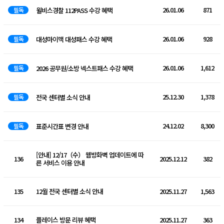
26.01.06
871
필독
윌비스경찰 112PASS 수강 혜택
26.01.06
928
필독
대성마이맥 대성패스 수강 혜택
26.01.06
1,612
필독
2026 공무원/소방 넥스트패스 수강 혜택
25.12.30
1,378
필독
전국 센터별 소식 안내
24.12.02
8,300
필독
표준시간표 변경 안내
[안내] 12/17（수） 웹방화벽 업데이트에 따
136
2025.12.12
382
른 서비스 이용 안내
135
12월 전국 센터별 소식 안내
2025.11.27
1,563
134
플레이스 방문 리뷰 혜택
2025.11.27
363