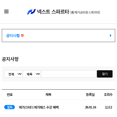
(舊 메가공무원 스파르타)
공지사항
공지사항
공지사항
공지사항
찾기
검색
번호
제목
등록일
조회수
26.01.16
2,112
필독
메가스터디 메가패스 수강 혜택