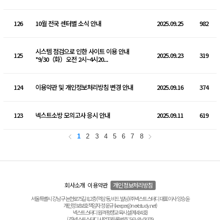
126
10월 전국 센터별 소식 안내
2025.09.25
982
시스템 점검으로 인한 사이트 이용 안내
125
2025.09.23
319
*9/30（화）오전 2시~4시20...
124
이용약관 및 개인정보처리방침 변경 안내
2025.09.16
374
123
넥스트소방 모의고사 응시 안내
2025.09.11
619
1
2
3
4
5
6
7
8
회사소개
이용약관
개인정보처리방침
서울특별시 강남구 논현로75길 8, 2층(역삼동, 비드 빌딩) ㈜넥스트스터디 대표이사 양승윤
개인정보보호책임자 정운규 (keeper@nextstudy.net)
넥스트스터디 원격평생교육시설(제434호)
(주)넥스트스터디 사업자등록번호 : 561-81-03379