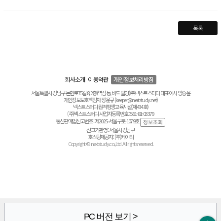
목록
회사소개
이용약관
개인정보처리방침
서울특별시 강남구 논현로75길 8, 2층(역삼동, 비드 빌딩) ㈜넥스트스터디 대표이사 양승윤
개인정보보호책임자 정운규 (keeper@nextstudy.net)
넥스트스터디 원격평생교육시설(제434호)
(주)넥스트스터디 사업자등록번호 : 561-81-03379
통신판매업신고번호 : 제2025-서울구로-1079호
신고기관명 : 서울시 강남구
호스팅제공자 : (주)케이티
Copyright © nextstudy.co.,Ltd. All rights reserved.
PC 버전 보기 >