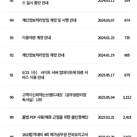
95
2024.03.12
559
스 일시 중단 안내
94
개인정보처리방침 개정 및 시행 안내
2024.03.07
674
93
이용약관 개정 안내
2024.01.23
735
92
개인정보처리방침 개정 안내
2024.01.19
605
5/23（수） 사이트 서버 업데이트에 따른 서
91
2023.05.17
679
비스 이용 안내
고객이신뢰하는브랜드대상（공무원관리형
90
2023.05.04
3,152
독서실）1위!
89
불법 PDF 사용/배포 근절을 위한 클린캠페인
2023.02.21
2,418
2023합격대비 4회 메가공무원 전국모의고사
88
2023.02.20
2,927